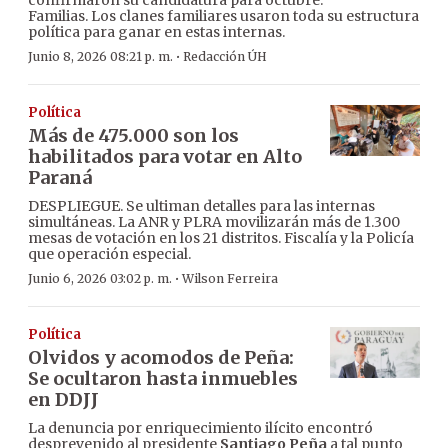
confirmaron su candidatura para octubre.
Familias. Los clanes familiares usaron toda su estructura
política para ganar en estas internas.
·
Junio 8, 2026 08:21 p. m.
Redacción ÚH
Política
Más de 475.000 son los
habilitados para votar en Alto
Paraná
DESPLIEGUE. Se ultiman detalles para las internas
simultáneas. La ANR y PLRA movilizarán más de 1.300
mesas de votación en los 21 distritos. Fiscalía y la Policía
que operación especial.
·
Junio 6, 2026 03:02 p. m.
Wilson Ferreira
Política
Olvidos y acomodos de Peña:
Se ocultaron hasta inmuebles
en DDJJ
La denuncia por enriquecimiento ilícito encontró
desprevenido al presidente
Santiago Peña
a tal punto