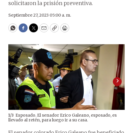
solicitaron la prisión preventiva.
Septiembre 27, 2023 05:00 a. m.
WhatsApp
Facebook
Twitter
Email
Copy
Print
Esposado. El senador Erico Galeano, esposado, es
1
/
3
2
/
3
llevado al retén, para luego ir a su casa.
El senador colorado Erico Galeano fue beneficiado