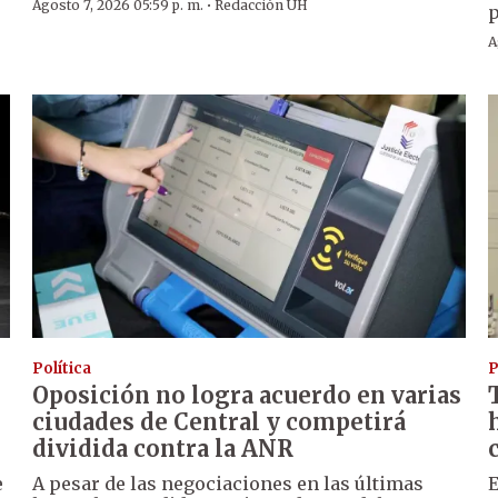
·
Agosto 7, 2026 05:59 p. m.
Redacción ÚH
p
A
Política
P
Oposición no logra acuerdo en varias
ciudades de Central y competirá
dividida contra la ANR
e
A pesar de las negociaciones en las últimas
E