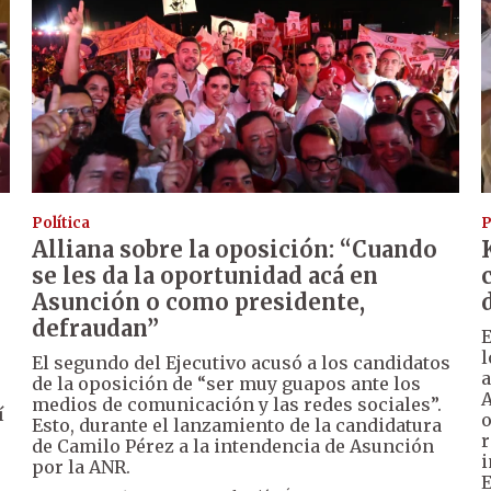
Política
P
Alliana sobre la oposición: “Cuando
se les da la oportunidad acá en
Asunción o como presidente,
defraudan”
E
l
El segundo del Ejecutivo acusó a los candidatos
a
de la oposición de “ser muy guapos ante los
A
medios de comunicación y las redes sociales”.
í
o
Esto, durante el lanzamiento de la candidatura
r
de Camilo Pérez a la intendencia de Asunción
i
por la ANR.
E