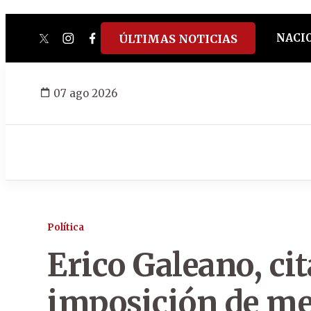
NACI
ÚLTIMAS NOTICIAS
twitter
instagram
facebook
tiktok
youtube
spotify
07 ago 2026
Política
Erico Galeano, ci
imposición de me