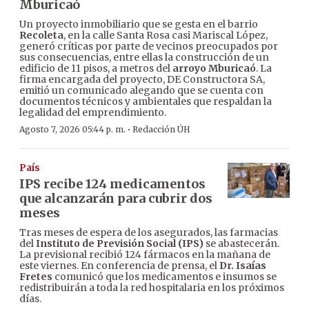
Mburicaó
Un proyecto inmobiliario que se gesta en el barrio
Recoleta
, en la calle Santa Rosa casi Mariscal López,
generó críticas por parte de vecinos preocupados por
sus consecuencias, entre ellas la construcción de un
edificio de 11 pisos, a metros del
arroyo Mburicaó
. La
firma encargada del proyecto, DE Constructora SA,
emitió un comunicado alegando que se cuenta con
documentos técnicos y ambientales que respaldan la
legalidad del emprendimiento.
·
Agosto 7, 2026 05:44 p. m.
Redacción ÚH
País
IPS recibe 124 medicamentos
que alcanzarán para cubrir dos
meses
Tras meses de espera de los asegurados, las farmacias
del
Instituto de Previsión Social (IPS)
se abastecerán.
La previsional recibió 124 fármacos en la mañana de
este viernes. En conferencia de prensa, el
Dr. Isaías
Fretes
comunicó que los medicamentos e insumos se
redistribuirán a toda la red hospitalaria en los próximos
días.