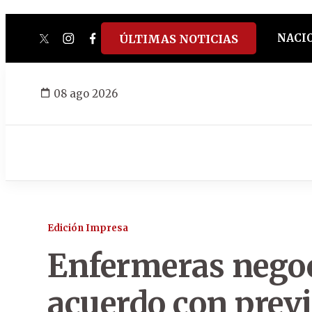
NACI
ÚLTIMAS NOTICIAS
twitter
instagram
facebook
tiktok
youtube
spotify
08 ago 2026
Edición Impresa
Enfermeras negoc
acuerdo con previ