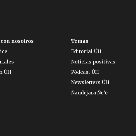
 con nosotros
Temas
ice
Editorial ÚH
riales
Noticias positivas
ón ÚH
Pódcast ÚH
Newsletters ÚH
Ñandejara Ñe’ẽ