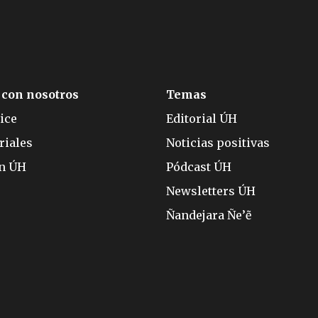
 con nosotros
Temas
ice
Editorial ÚH
riales
Noticias positivas
ón ÚH
Pódcast ÚH
Newsletters ÚH
Ñandejara Ñe’ẽ