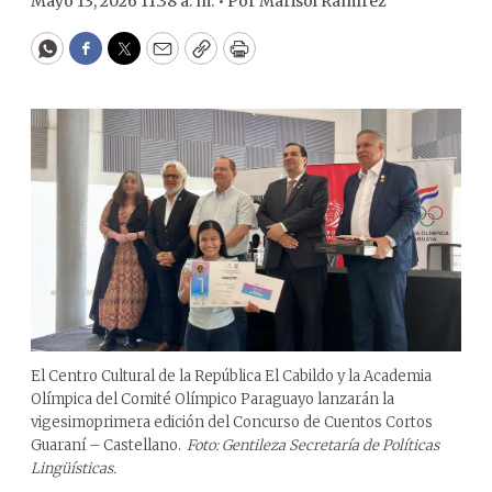
Mayo 13, 2026 11:38 a. m. •
Por
Marisol Ramírez
WhatsApp
Facebook
Twitter
Email
Copy
Print
El Centro Cultural de la República El Cabildo y la Academia
Olímpica del Comité Olímpico Paraguayo lanzarán la
vigesimoprimera edición del Concurso de Cuentos Cortos
Guaraní – Castellano.
Foto: Gentileza Secretaría de Políticas
Lingüísticas.