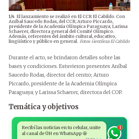
El lanzamiento se realizó en El CCR El Cabildo. Con
1
/
4
2
/
4
Aníbal Saucedo Rodas, del CCR; Arturo Piccardo,
Aní
presidente de la Academia Olímpica Paraguaya; Larissa
pre
Schaerer, directora general del Comité Olímpico.
Sch
Además, referentes del ámbito cultural, educativo,
Adem
lingüístico y público en general.
ling
Fotos: Gentileza El Cabildo
Durante el acto, se brindaron detalles sobre las
bases y condiciones. Estuvieron presentes Aníbal
Saucedo Rodas, director del centro; Arturo
Piccardo, presidente de la Academia Olímpica
Paraguaya; y Larissa Schaerer, directora del COP.
Temática y objetivos
Recibí las noticias en tu celular, unite
1
al canal de ÚH en WhatsApp 🤩