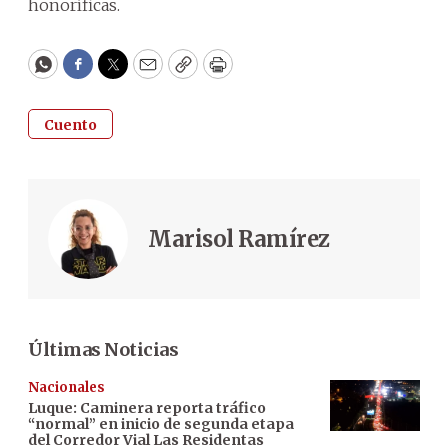
honoríficas.
WhatsApp
Facebook
Twitter
Email
Copy
Print
Cuento
Marisol Ramírez
Últimas Noticias
Nacionales
Luque: Caminera reporta tráfico
“normal” en inicio de segunda etapa
del Corredor Vial Las Residentas