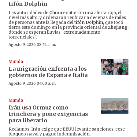
tifón Dolphin
Las autoridades de
China
emitieron una alerta roja, el
nivel más alto, y ordenaron reubicar a decenas de miles
de personas ante la llegada del t
ifón Dolphin
, que tocó
tierra este domingo en la provincia oriental de
Zhejiang
,
donde se esperan lluvias “extremadamente
torrenciales”.
Agosto 9, 2026 08:42 a. m.
Mundo
La migración enfrenta a los
gobiernos de España e Italia
Agosto 9, 2026 04:00 a. m.
Mundo
Irán usa Ormuz como
trinchera y pone exigencias
para liberarlo
Reclamos. Irán exige que EEUU levante sanciones, cese
bloqueo naval y pague indemnización.