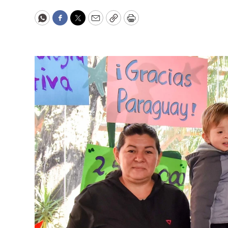
WhatsApp
Facebook
Twitter
Email
Copy
Print