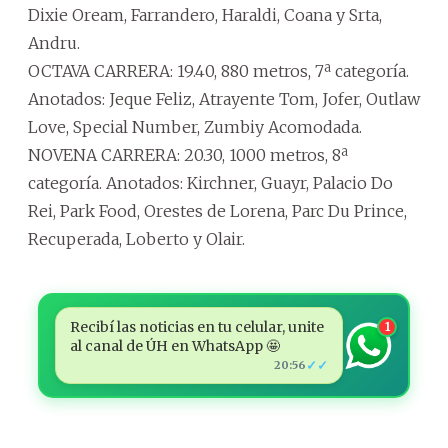
Dixie Oream, Farrandero, Haraldi, Coana y Srta,
Andru.
OCTAVA CARRERA: 19.40, 880 metros, 7ª categoría.
Anotados: Jeque Feliz, Atrayente Tom, Jofer, Outlaw
Love, Special Number, Zumbiy Acomodada.
NOVENA CARRERA: 20.30, 1000 metros, 8ª
categoría. Anotados: Kirchner, Guayr, Palacio Do
Rei, Park Food, Orestes de Lorena, Parc Du Prince,
Recuperada, Loberto y Olair.
Recibí las noticias en tu celular, unite
1
al canal de ÚH en WhatsApp 🤩
✓✓
20:56