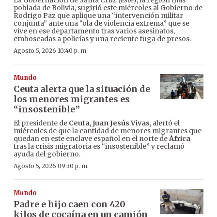
La Gobernación de Santa Cruz (este), la región más
poblada de Bolivia, sugirió este miércoles al Gobierno de
Rodrigo Paz que aplique una “intervención militar
conjunta” ante una “ola de violencia extrema” que se
vive en ese departamento tras varios asesinatos,
emboscadas a policías y una reciente fuga de presos.
Agosto 5, 2026 10:40 p. m.
Mundo
Ceuta alerta que la situación de
los menores migrantes es
“insostenible”
El presidente de
Ceuta
,
Juan Jesús Vivas
, alertó el
miércoles de que la cantidad de menores migrantes que
quedan en este enclave español en el norte de
África
tras la crisis migratoria es “insostenible” y reclamó
ayuda del gobierno.
Agosto 5, 2026 09:30 p. m.
Mundo
Padre e hijo caen con 420
kilos de cocaína en un camión