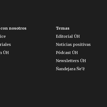
 con nosotros
Temas
ice
Editorial ÚH
riales
Noticias positivas
ón ÚH
Pódcast ÚH
Newsletters ÚH
Ñandejara Ñe’ẽ