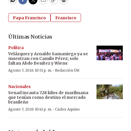
WhatsApp
Facebook
Twitter
Email
Copy
Print
Papa Francisco
Francisco
Últimas Noticias
Política
Velázquez y Arnaldo Samaniego ya se
muestran con Camilo Pérez; solo
faltan Abdo Benítez y Wiens
·
Agosto 7, 2026 10:51 p. m.
Redacción ÚH
Nacionales
Senad incauta 728 kilos de marihuana
que tenían como destino el mercado
brasileño
·
Agosto 7, 2026 10:41 p. m.
Carlos Aquino