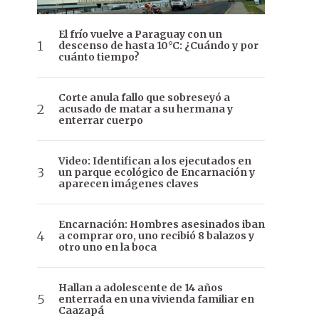
El frío vuelve a Paraguay con un
descenso de hasta 10°C: ¿Cuándo y por
cuánto tiempo?
Corte anula fallo que sobreseyó a
acusado de matar a su hermana y
enterrar cuerpo
Video: Identifican a los ejecutados en
un parque ecológico de Encarnación y
aparecen imágenes claves
Encarnación: Hombres asesinados iban
a comprar oro, uno recibió 8 balazos y
otro uno en la boca
Hallan a adolescente de 14 años
enterrada en una vivienda familiar en
Caazapá