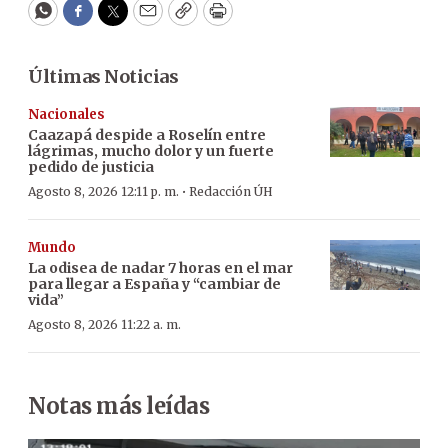
WhatsApp
Facebook
Twitter
Email
Copy
Print
Últimas Noticias
Nacionales
Caazapá despide a Roselín entre
lágrimas, mucho dolor y un fuerte
pedido de justicia
·
Agosto 8, 2026 12:11 p. m.
Redacción ÚH
Mundo
La odisea de nadar 7 horas en el mar
para llegar a España y “cambiar de
vida”
Agosto 8, 2026 11:22 a. m.
Notas más leídas