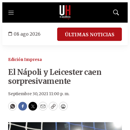
Menú
Mostrar
búsqued
08 ago 2026
ÚLTIMAS NOTICIAS
Edición Impresa
El Nápoli y Leicester caen
sorpresivamente
Septiembre 30, 2021 11:00 p. m.
WhatsApp
Facebook
Twitter
Email
Copy
Print