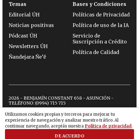
Temas
Bases y Condiciones
Editorial ÚH
Políticas de Privacidad
Noticias positivas
Política de uso de la IA
Pódcast ÚH
Servicio de
Suscripción a Crédito
Newsletters ÚH
Política de Calidad
Ñandejara Ñe’ẽ
2026 - BENJAMÍN CONSTANT 658 - ASUNCIÓN -
TELÉFONO:
(0994) 715 715
Utilizamos cookies propias y terceros para mejorar tu
experiencia de navegación y analizar nuestro tráfico. Al
twitter
instagram
facebook
tiktok
youtube
spotify
continuar navegando, aceptás nuestra
Política de privacidad
.
DE ACUERDO