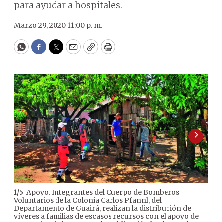
para ayudar a hospitales.
Marzo 29, 2020 11:00 p. m.
WhatsApp
Facebook
Twitter
Email
Copy
Print
Apoyo. Integrantes del Cuerpo de Bomberos
1
/
5
2
/
5
Voluntarios de la Colonia Carlos Pfannl, del
real
Departamento de Guairá, realizan la distribución de
Col
víveres a familias de escasos recursos con el apoyo de
de 