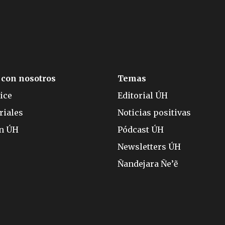
 con nosotros
Temas
ice
Editorial ÚH
riales
Noticias positivas
ón ÚH
Pódcast ÚH
Newsletters ÚH
Ñandejara Ñe’ẽ