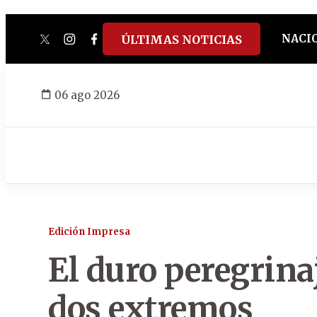
NACI
ÚLTIMAS NOTICIAS
twitter
instagram
facebook
tiktok
youtube
spotify
06 ago 2026
Edición Impresa
El duro peregrinaj
dos extremos