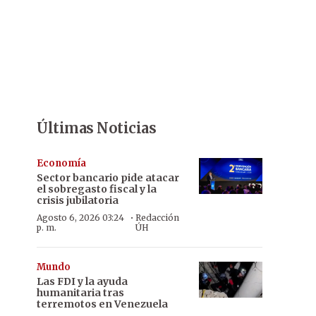
Últimas Noticias
Economía
Sector bancario pide atacar
el sobregasto fiscal y la
crisis jubilatoria
·
Agosto 6, 2026 03:24
Redacción
p. m.
ÚH
Mundo
Las FDI y la ayuda
humanitaria tras
terremotos en Venezuela