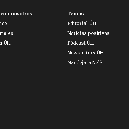
 con nosotros
Temas
ice
Editorial ÚH
riales
Noticias positivas
ón ÚH
Pódcast ÚH
Newsletters ÚH
Ñandejara Ñe’ẽ