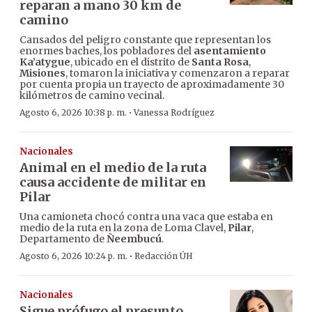
reparan a mano 30 km de
camino
Cansados del peligro constante que representan los
enormes baches, los pobladores del
asentamiento
Ka’atygue
, ubicado en el distrito de
Santa Rosa
,
Misiones
, tomaron la iniciativa y comenzaron a reparar
por cuenta propia un trayecto de aproximadamente 30
kilómetros de camino vecinal.
·
Agosto 6, 2026 10:38 p. m.
Vanessa Rodríguez
Nacionales
Animal en el medio de la ruta
causa accidente de militar en
Pilar
Una camioneta chocó contra una vaca que estaba en
medio de la ruta en la zona de Loma Clavel,
Pilar
,
Departamento de
Ñeembucú
.
·
Agosto 6, 2026 10:24 p. m.
Redacción ÚH
Nacionales
Sigue prófugo el presunto