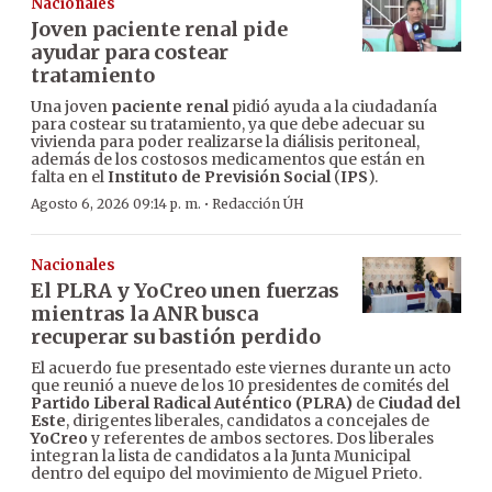
Nacionales
Joven paciente renal pide
ayudar para costear
tratamiento
Una joven
paciente renal
pidió ayuda a la ciudadanía
para costear su tratamiento, ya que debe adecuar su
vivienda para poder realizarse la diálisis peritoneal,
además de los costosos medicamentos que están en
falta en el
Instituto de Previsión Social
(
IPS
).
·
Agosto 6, 2026 09:14 p. m.
Redacción ÚH
Nacionales
El PLRA y YoCreo unen fuerzas
mientras la ANR busca
recuperar su bastión perdido
El acuerdo fue presentado este viernes durante un acto
que reunió a nueve de los 10 presidentes de comités del
Partido Liberal Radical Auténtico (PLRA)
de
Ciudad del
Este
, dirigentes liberales, candidatos a concejales de
YoCreo
y referentes de ambos sectores. Dos liberales
integran la lista de candidatos a la Junta Municipal
dentro del equipo del movimiento de Miguel Prieto.