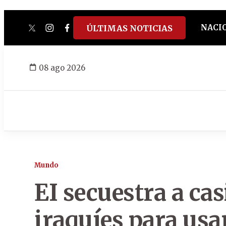
NACI
ÚLTIMAS NOTICIAS
twitter
instagram
facebook
tiktok
youtube
spotify
08 ago 2026
Mundo
EI secuestra a cas
iraquíes para us