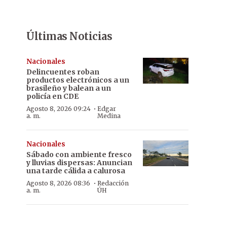
Últimas Noticias
Nacionales
Delincuentes roban
productos electrónicos a un
brasileño y balean a un
policía en CDE
·
Agosto 8, 2026 09:24
Edgar
a. m.
Medina
Nacionales
Sábado con ambiente fresco
y lluvias dispersas: Anuncian
una tarde cálida a calurosa
·
Agosto 8, 2026 08:36
Redacción
a. m.
ÚH