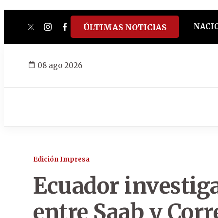
NACI
ÚLTIMAS NOTICIAS
twitter
instagram
facebook
tiktok
youtube
spotify
08 ago 2026
Edición Impresa
Ecuador investiga
entre Saab y Corr