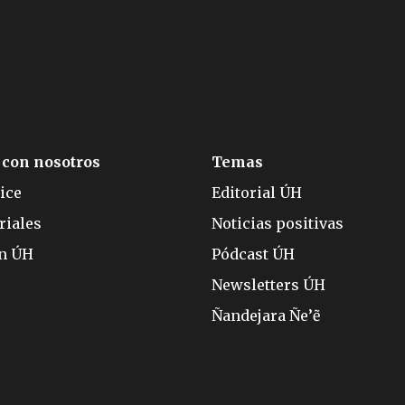
 con nosotros
Temas
ice
Editorial ÚH
riales
Noticias positivas
ón ÚH
Pódcast ÚH
Newsletters ÚH
Ñandejara Ñe’ẽ