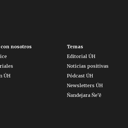
 con nosotros
Temas
ice
Editorial ÚH
riales
Noticias positivas
ón ÚH
Pódcast ÚH
Newsletters ÚH
Ñandejara Ñe’ẽ