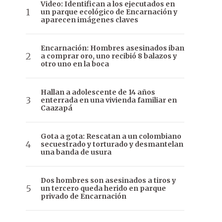
Video: Identifican a los ejecutados en
un parque ecológico de Encarnación y
aparecen imágenes claves
Encarnación: Hombres asesinados iban
a comprar oro, uno recibió 8 balazos y
otro uno en la boca
Hallan a adolescente de 14 años
enterrada en una vivienda familiar en
Caazapá
Gota a gota: Rescatan a un colombiano
secuestrado y torturado y desmantelan
una banda de usura
Dos hombres son asesinados a tiros y
un tercero queda herido en parque
privado de Encarnación