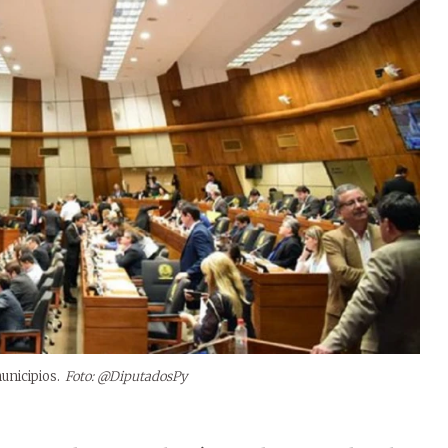
unicipios.
Foto: @DiputadosPy