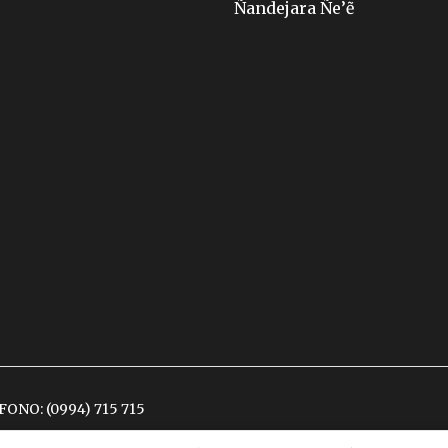
Ñandejara Ñe’ẽ
ÉFONO:
(0994) 715 715