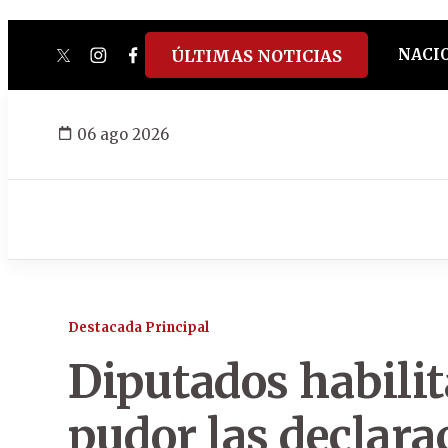
NACI
ÚLTIMAS NOTICIAS
twitter
instagram
facebook
tiktok
youtube
spotify
06 ago 2026
Destacada Principal
Diputados habilit
pudor las declara