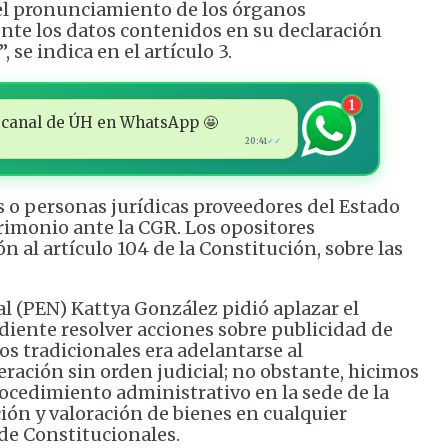
 del pronunciamiento de los órganos
ente los datos contenidos en su declaración
, se indica en el artículo 3.
1
 al canal de ÚH en WhatsApp 🤩
20:41
✓✓
as o personas jurídicas proveedores del Estado
imonio ante la CGR. Los opositores
 al artículo 104 de la Constitución, sobre las
l (PEN) Kattya González pidió aplazar el
diente resolver acciones sobre publicidad de
dos tradicionales era adelantarse al
ración sin orden judicial; no obstante, hicimos
ocedimiento administrativo en la sede de la
ón y valoración de bienes en cualquier
 de Constitucionales.