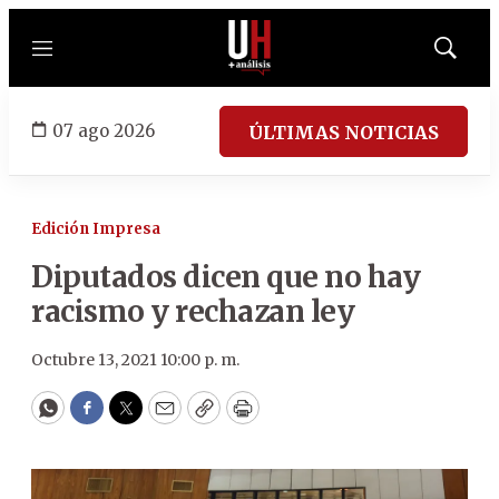
Menú
Mostrar
búsqued
07 ago 2026
ÚLTIMAS NOTICIAS
Edición Impresa
Diputados dicen que no hay
racismo y rechazan ley
Octubre 13, 2021 10:00 p. m.
WhatsApp
Facebook
Twitter
Email
Copy
Print