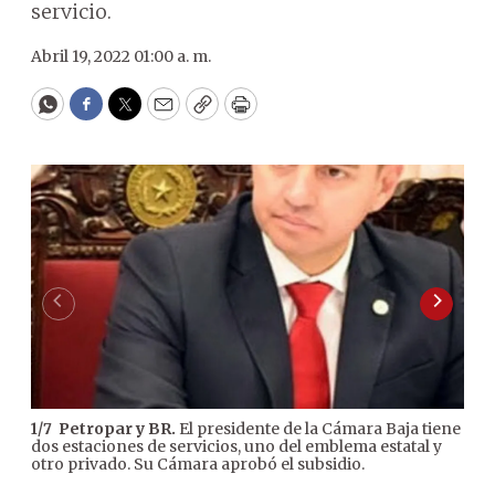
servicio.
Abril 19, 2022 01:00 a. m.
WhatsApp
Facebook
Twitter
Email
Copy
Print
Petropar y BR.
El presidente de la Cámara Baja tiene
1
/
7
2
/
7
dos estaciones de servicios, uno del emblema estatal y
Cen
otro privado. Su Cámara aprobó el subsidio.
debi
Ultr