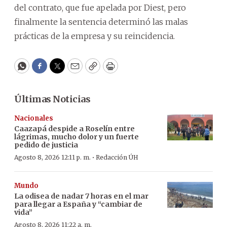
del contrato, que fue apelada por Diest, pero
finalmente la sentencia determinó las malas
prácticas de la empresa y su reincidencia.
WhatsApp
Facebook
Twitter
Email
Copy
Print
Últimas Noticias
Nacionales
Caazapá despide a Roselín entre
lágrimas, mucho dolor y un fuerte
pedido de justicia
·
Agosto 8, 2026 12:11 p. m.
Redacción ÚH
Mundo
La odisea de nadar 7 horas en el mar
para llegar a España y “cambiar de
vida”
Agosto 8, 2026 11:22 a. m.