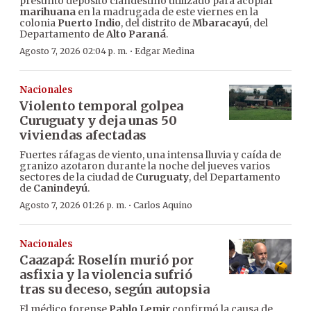
presunto depósito clandestino utilizado para acopiar
marihuana
en la madrugada de este viernes en la
colonia
Puerto Indio
, del distrito de
Mbaracayú
, del
Departamento de
Alto Paraná
.
·
Agosto 7, 2026 02:04 p. m.
Edgar Medina
Nacionales
Violento temporal golpea
Curuguaty y deja unas 50
viviendas afectadas
Fuertes ráfagas de viento, una intensa lluvia y caída de
granizo azotaron durante la noche del jueves varios
sectores de la ciudad de
Curuguaty
, del Departamento
de
Canindeyú
.
·
Agosto 7, 2026 01:26 p. m.
Carlos Aquino
Nacionales
Caazapá: Roselín murió por
asfixia y la violencia sufrió
tras su deceso, según autopsia
El médico forense
Pablo Lemir
confirmó la causa de