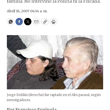
familia. No intervino la Policía ni la Fiscalía.
Abril 16, 2007 04:34 a. m.
WhatsApp
Facebook
Twitter
Email
Copy
Print
Jorge Doldán (derecha) fue raptado en el Alto paraná, según
investigadores.
Por Francisco Espínola