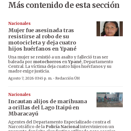
Más contenido de esta sección
Nacionales
Mujer fue asesinada tras
resistirse al robo de su
motocicleta y deja cuatro
hijos huérfanos en Ypané
Una mujer se resistió a un asalto y falleció tras ser
baleada por
motochorros
en
Ypané
, Departamento
Central. La víctima deja cuatro hijos huérfanos y su
madre exige justicia.
·
Agosto 7, 2026 03:45 p. m.
Redacción ÚH
Nacionales
Incautan alijos de marihuana
a orillas del Lago Itaipú en
Mbaracayú
Agentes del Departamento Especializado contra el
Narcotráfico de la
Policía Nacional
intervinieron un