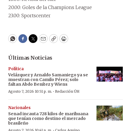
20.00: Goles de la Champions League
23.00: Sportscenter
WhatsApp
Facebook
Twitter
Email
Copy
Print
Últimas Noticias
Política
Velázquez y Arnaldo Samaniego ya se
muestran con Camilo Pérez; solo
faltan Abdo Benítez y Wiens
·
Agosto 7, 2026 10:51 p. m.
Redacción ÚH
Nacionales
Senad incauta 728 kilos de marihuana
que tenían como destino el mercado
brasileño
·
Agosto 7, 2026 10:41 p. m.
Carlos Aquino