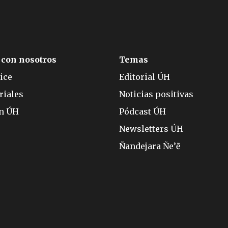
 con nosotros
Temas
ice
Editorial ÚH
riales
Noticias positivas
ón ÚH
Pódcast ÚH
Newsletters ÚH
Ñandejara Ñe’ẽ