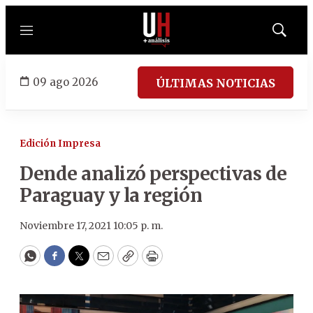
Menú
Mostrar
búsqued
09 ago 2026
ÚLTIMAS NOTICIAS
Edición Impresa
Dende analizó perspectivas de
Paraguay y la región
Noviembre 17, 2021 10:05 p. m.
WhatsApp
Facebook
Twitter
Email
Copy
Print