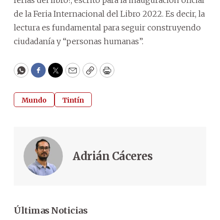
ferias del libro?, escrito para la inauguración oficial
de la Feria Internacional del Libro 2022. Es decir, la
lectura es fundamental para seguir construyendo
ciudadanía y “personas humanas”.
WhatsApp
Facebook
Twitter
Email
Copy
Print
Mundo
Tintín
Adrián Cáceres
Últimas Noticias