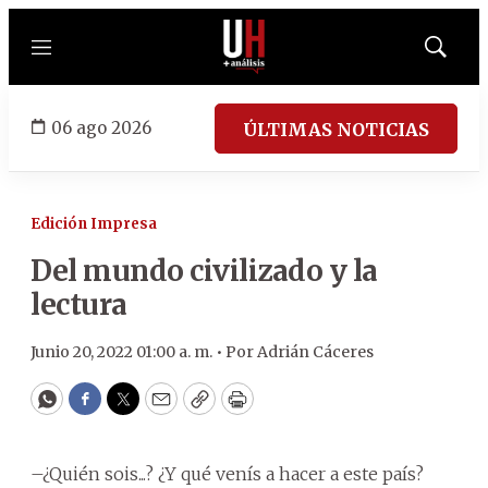
Menú
Mostrar
búsqued
06 ago 2026
ÚLTIMAS NOTICIAS
Edición Impresa
Del mundo civilizado y la
lectura
Junio 20, 2022 01:00 a. m. •
Por
Adrián Cáceres
WhatsApp
Facebook
Twitter
Email
Copy
Print
–¿Quién sois...? ¿Y qué venís a hacer a este país?