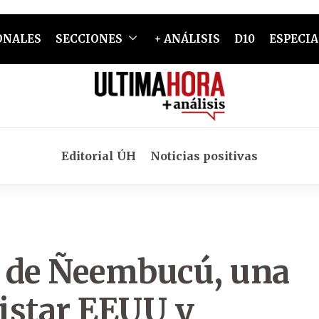
ONALES
SECCIONES
+ ANÁLISIS
D10
ESPECIA
Editorial ÚH
Noticias positivas
s de Ñeembucú, una
istar EEUU y