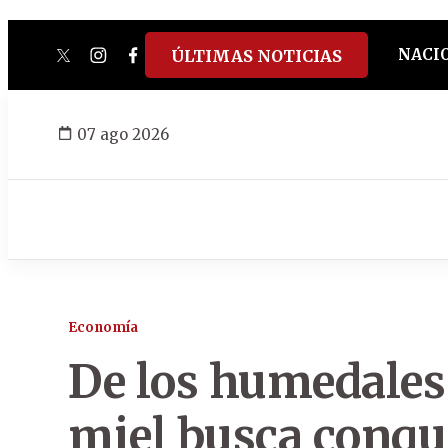
NACI
ÚLTIMAS NOTICIAS
twitter
instagram
facebook
tiktok
youtube
spotify
07 ago 2026
Economía
De los humedale
miel busca conqu