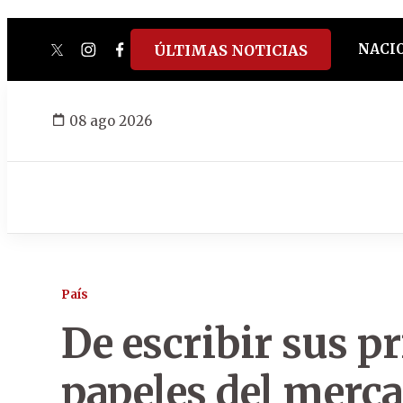
NACI
ÚLTIMAS NOTICIAS
twitter
instagram
facebook
tiktok
youtube
spotify
08 ago 2026
País
De escribir sus p
papeles del merc