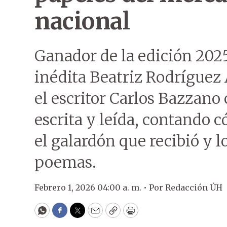
nacional
Ganador de la edición 202
inédita Beatriz Rodríguez
el escritor Carlos Bazzano 
escrita y leída, contando 
el galardón que recibió y l
poemas.
Febrero 1, 2026 04:00 a. m. •
Por
Redacción ÚH
WhatsApp
Facebook
Twitter
Email
Copy
Print