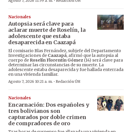
·
Agosto 7, 2026 11:59 a. m.
Redacción ÚH
Nacionales
Autopsia será clave para
aclarar muerte de Roselín, la
adolescente que estaba
desaparecida en Caazapá
El comisario Blas Fernández, subjefe del Departamento
Investigaciones de
Caazapá
, afirmó que la autopsia al
cuerpo de
Roselín Florentín Gómez
(14) será clave para
determinar las circunstancias de su muerte. La
adolescente estaba desaparecida y fue hallada enterrada
en una vivienda familiar.
·
Agosto 7, 2026 10:21 a. m.
Redacción ÚH
Nacionales
Encarnación: Dos españoles y
tres bolivianos son
capturados por doble crimen
de compradores de oro
Tras horas de suspenso fue allanada una vivienda en