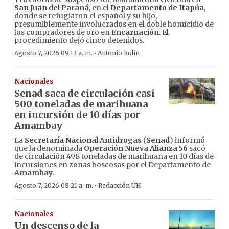
San Juan del Paraná
, en el
Departamento de Itapúa
,
donde se refugiaron el español y su hijo,
presumiblemente involucrados en el doble homicidio de
los compradores de oro en
Encarnación
. El
procedimiento dejó cinco detenidos.
·
Agosto 7, 2026 09:13 a. m.
Antonio Rolín
Nacionales
Senad saca de circulación casi
500 toneladas de marihuana
en incursión de 10 días por
Amambay
La
Secretaría Nacional Antidrogas
(
Senad
) informó
que la denominada
Operación Nueva Alianza 56
sacó
de circulación 498 toneladas de marihuana en 10 días de
incursiones en zonas boscosas por el Departamento de
Amambay
.
·
Agosto 7, 2026 08:21 a. m.
Redacción ÚH
Nacionales
Un descenso de la