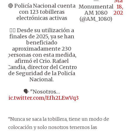
—
May
🔴 Policía Nacional cuenta
Monumental
18,
con 123 tobilleras
AM 1080
2026
electrónicas activas
(@AM_1080)
👉🏼 Desde su utilización a
finales de 2025, ya se han
beneficiado
aproximadamente 230
personas con esta medida,
afirmó el Crio. Rafael
Candia, director del Centro
de Seguridad de la Policía
Nacional.
🗣️ "Nosotros…
pic.twitter.com/Efh2LEwVq3
“Nunca se saca la tobillera, tiene un modo de
colocación y solo nosotros tenemos las