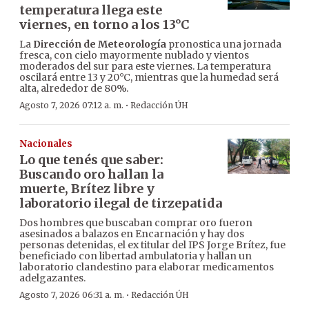
temperatura llega este
viernes, en torno a los 13°C
La
Dirección de Meteorología
pronostica una jornada
fresca, con cielo mayormente nublado y vientos
moderados del sur para este viernes. La temperatura
oscilará entre 13 y 20°C, mientras que la humedad será
alta, alrededor de 80%.
·
Agosto 7, 2026 07:12 a. m.
Redacción ÚH
Nacionales
Lo que tenés que saber:
Buscando oro hallan la
muerte, Brítez libre y
laboratorio ilegal de tirzepatida
Dos hombres que buscaban comprar oro fueron
asesinados a balazos en Encarnación y hay dos
personas detenidas, el ex titular del IPS Jorge Brítez, fue
beneficiado con libertad ambulatoria y hallan un
laboratorio clandestino para elaborar medicamentos
adelgazantes.
·
Agosto 7, 2026 06:31 a. m.
Redacción ÚH