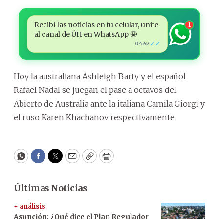
Recibí las noticias en tu celular, unite
1
al canal de ÚH en WhatsApp 🤩
✓✓
04:57
Hoy la australiana Ashleigh Barty y el español
Rafael Nadal se juegan el pase a octavos del
Abierto de Australia ante la italiana Camila Giorgi y
el ruso Karen Khachanov respectivamente.
WhatsApp
Facebook
Twitter
Email
Copy
Print
Últimas Noticias
+ análisis
Asunción: ¿Qué dice el Plan Regulador