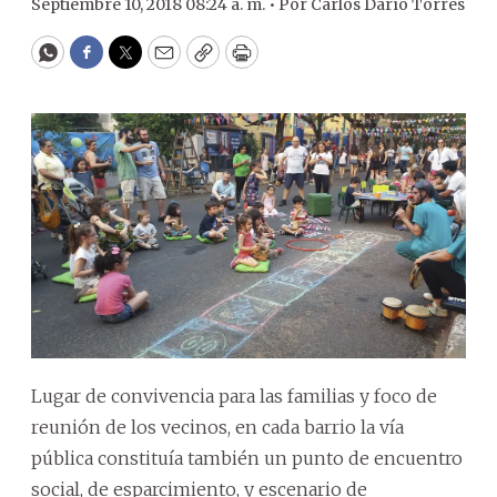
Septiembre 10, 2018 08:24 a. m. •
Por
Carlos Darío Torres
WhatsApp
Facebook
Twitter
Email
Copy
Print
Lugar de convivencia para las familias y foco de
reunión de los vecinos, en cada barrio la vía
pública constituía también un punto de encuentro
social, de esparcimiento, y escenario de