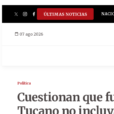
NACI
ÚLTIMAS NOTICIAS
twitter
instagram
facebook
tiktok
youtube
spotify
07 ago 2026
Política
Cuestionan que f
Tucano no incluy