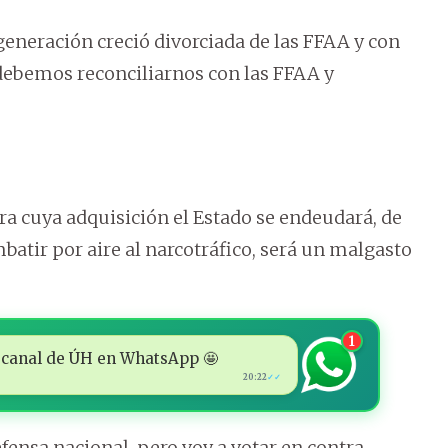
generación creció divorciada de las FFAA y con
debemos reconciliarnos con las FFAA y
ra cuya adquisición el Estado se endeudará, de
batir por aire al narcotráfico, será un malgasto
1
 al canal de ÚH en WhatsApp 🤩
20:22
✓✓
defensa nacional, pero voy a votar en contra