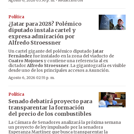
·
Agosto 6, 2026 05:56 p. m.
Redacción ÚH
Política
¿Jatar para 2028? Polémico
diputado instala cartel y
expresa admiración por
Alfredo Stroessner
Un cartel gigante del polémico diputado
Jatar
Fernández
fue instalado en la zona del viaducto de
Cuatro Mojones
y contiene una referencia al ex
dictador
Alfredo Stroessner
. La gigantografía es visible
desde uno de los principales accesos a Asunción.
Agosto 6, 2026 02:55 p. m.
Política
Senado debatirá proyecto para
transparentar la formación
del precio de los combustibles
La Cámara de Senadores analizará la próxima semana
un proyecto de ley impulsado por la senadora
Esperanza Martínez que busca transparentar la