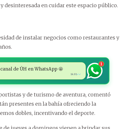
y desinteresada en cuidar este espacio público.
esidad de instalar negocios como restaurantes y
años.
1
 al canal de ÚH en WhatsApp 🤩
14:01
✓✓
portistas y de turismo de aventura, comentó
tán presentes en la bahía ofreciendo la
remos dobles, incentivando el deporte.
ue de jueves a domingos vienen a brindar sus