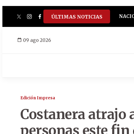
NACI
ÚLTIMAS NOTICIAS
twitter
instagram
facebook
tiktok
youtube
spotify
09 ago 2026
Edición Impresa
Costanera atrajo 
personas este fi