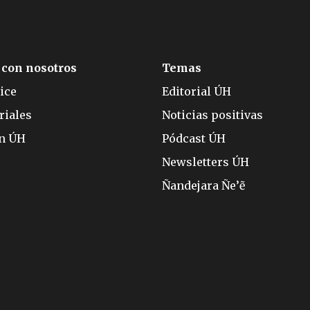
 con nosotros
Temas
ice
Editorial ÚH
riales
Noticias positivas
ón ÚH
Pódcast ÚH
Newsletters ÚH
Ñandejara Ñe’ẽ