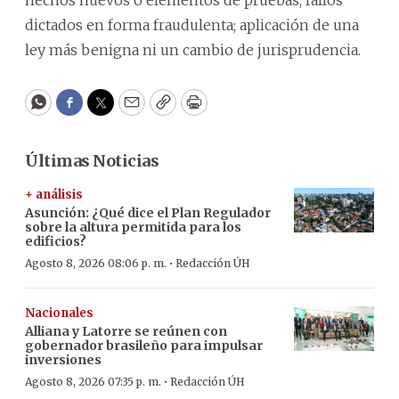
dictados en forma fraudulenta; aplicación de una
ley más benigna ni un cambio de jurisprudencia.
WhatsApp
Facebook
Twitter
Email
Copy
Print
Últimas Noticias
+ análisis
Asunción: ¿Qué dice el Plan Regulador
sobre la altura permitida para los
edificios?
·
Agosto 8, 2026 08:06 p. m.
Redacción ÚH
Nacionales
Alliana y Latorre se reúnen con
gobernador brasileño para impulsar
inversiones
·
Agosto 8, 2026 07:35 p. m.
Redacción ÚH