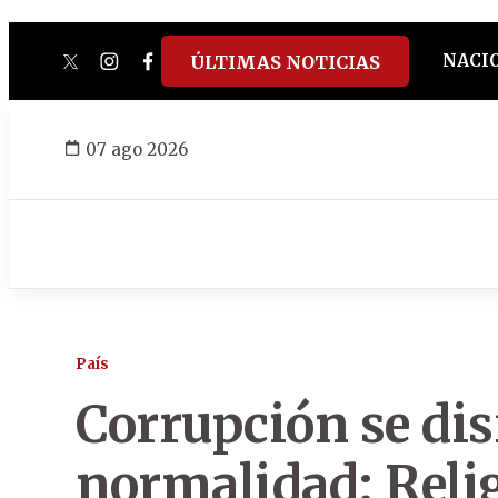
NACI
ÚLTIMAS NOTICIAS
twitter
instagram
facebook
tiktok
youtube
spotify
07 ago 2026
País
Corrupción se dis
normalidad: Reli