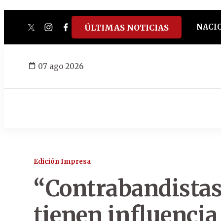
NACI
ÚLTIMAS NOTICIAS
twitter
instagram
facebook
tiktok
youtube
spotify
07 ago 2026
Edición Impresa
“Contrabandistas 
tienen influencia 