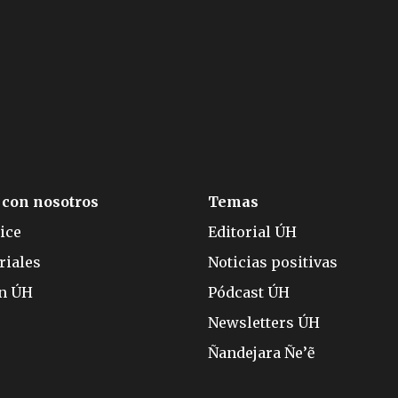
 con nosotros
Temas
ice
Editorial ÚH
riales
Noticias positivas
ón ÚH
Pódcast ÚH
Newsletters ÚH
Ñandejara Ñe’ẽ