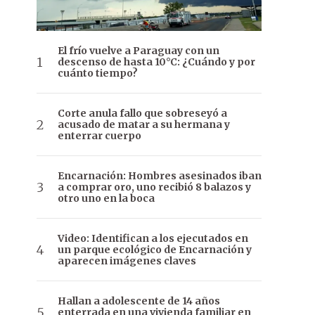
El frío vuelve a Paraguay con un
descenso de hasta 10°C: ¿Cuándo y por
cuánto tiempo?
Corte anula fallo que sobreseyó a
acusado de matar a su hermana y
enterrar cuerpo
Encarnación: Hombres asesinados iban
a comprar oro, uno recibió 8 balazos y
otro uno en la boca
Video: Identifican a los ejecutados en
un parque ecológico de Encarnación y
aparecen imágenes claves
Hallan a adolescente de 14 años
enterrada en una vivienda familiar en