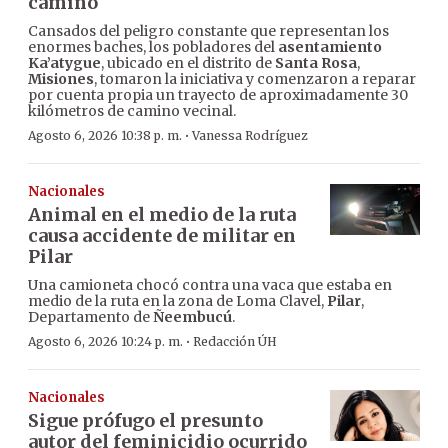
camino
Cansados del peligro constante que representan los
enormes baches, los pobladores del
asentamiento
Ka’atygue
, ubicado en el distrito de
Santa Rosa
,
Misiones
, tomaron la iniciativa y comenzaron a reparar
por cuenta propia un trayecto de aproximadamente 30
kilómetros de camino vecinal.
·
Agosto 6, 2026 10:38 p. m.
Vanessa Rodríguez
Nacionales
Animal en el medio de la ruta
causa accidente de militar en
Pilar
Una camioneta chocó contra una vaca que estaba en
medio de la ruta en la zona de Loma Clavel,
Pilar
,
Departamento de
Ñeembucú
.
·
Agosto 6, 2026 10:24 p. m.
Redacción ÚH
Nacionales
Sigue prófugo el presunto
autor del feminicidio ocurrido