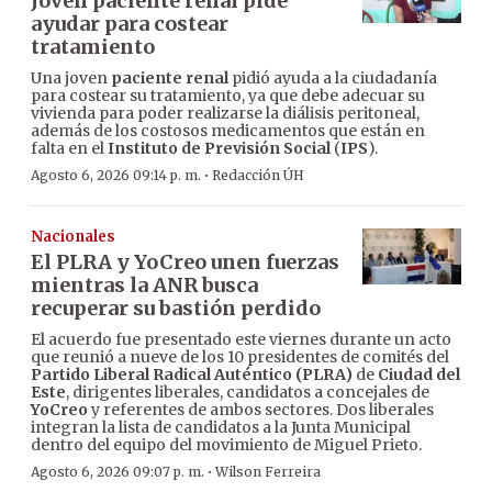
Joven paciente renal pide
ayudar para costear
tratamiento
Una joven
paciente renal
pidió ayuda a la ciudadanía
para costear su tratamiento, ya que debe adecuar su
vivienda para poder realizarse la diálisis peritoneal,
además de los costosos medicamentos que están en
falta en el
Instituto de Previsión Social
(
IPS
).
·
Agosto 6, 2026 09:14 p. m.
Redacción ÚH
Nacionales
El PLRA y YoCreo unen fuerzas
mientras la ANR busca
recuperar su bastión perdido
El acuerdo fue presentado este viernes durante un acto
que reunió a nueve de los 10 presidentes de comités del
Partido Liberal Radical Auténtico (PLRA)
de
Ciudad del
Este
, dirigentes liberales, candidatos a concejales de
YoCreo
y referentes de ambos sectores. Dos liberales
integran la lista de candidatos a la Junta Municipal
dentro del equipo del movimiento de Miguel Prieto.
·
Agosto 6, 2026 09:07 p. m.
Wilson Ferreira