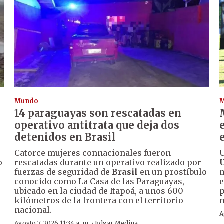
Mundo
14 paraguayas son rescatadas en
operativo antitrata que deja dos
detenidos en Brasil
Catorce mujeres connacionales fueron
U
o
rescatadas durante un operativo realizado por
fuerzas de seguridad de
Brasil
en un prostíbulo
m
conocido como La Casa de las Paraguayas,
e
ubicado en la ciudad de Itapoá, a unos 600
p
kilómetros de la frontera con el territorio
nacional.
A
·
Agosto 7, 2026 11:34 a. m.
Edgar Medina