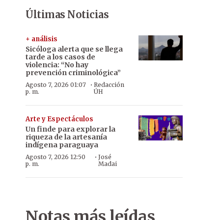
Últimas Noticias
+ análisis
Sicóloga alerta que se llega
tarde a los casos de
violencia: “No hay
prevención criminológica”
·
Agosto 7, 2026 01:07
Redacción
p. m.
ÚH
Arte y Espectáculos
Un finde para explorar la
riqueza de la artesanía
indígena paraguaya
·
Agosto 7, 2026 12:50
José
p. m.
Madai
Notas más leídas