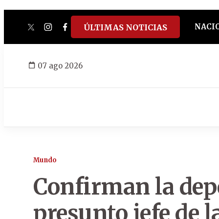
NACI
ÚLTIMAS NOTICIAS
twitter
instagram
facebook
tiktok
youtube
spotify
07 ago 2026
Mundo
Confirman la dep
presunto jefe de 