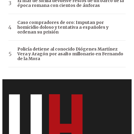
El mar de Sicilia devuelve restos de un barco de la
época romana con cientos de ánforas
Caso compradores de oro: Imputan por
homicidio doloso y tentativa a españoles y
ordenan su prisión
Policía detiene al conocido Diógenes Martínez
Vera y Aragón por asalto millonario en Fernando
de la Mora