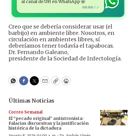
al canal de ÚH en WhatsApp 🤩
✓✓
09:00
Creo que se debería considerar usar (el
barbijo) en ambiente libre. Nosotros, en
circulación en ambientes libres, sí
deberíamos tener todavía el tapabocas.
Dr. Fernando Galeano,
presidente de la Sociedad de Infectología.
WhatsApp
Facebook
Twitter
Email
Copy
Print
Últimas Noticias
Correo Semanal
El “pecado original” antistronista:
Falacias discursivas y la justificación
histórica de la dictadura
·
Agosto 8, 2026 04:00 a. m.
Dr. Andrés Ginés