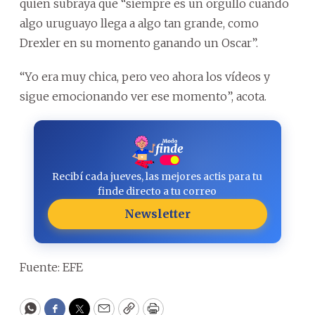
quien subraya que “siempre es un orgullo cuando
algo uruguayo llega a algo tan grande, como
Drexler en su momento ganando un Oscar”.
“Yo era muy chica, pero veo ahora los vídeos y
sigue emocionando ver ese momento”, acota.
Recibí cada jueves, las mejores actis para tu
finde directo a tu correo
Newsletter
Fuente: EFE
WhatsApp
Facebook
Twitter
Email
Copy
Print