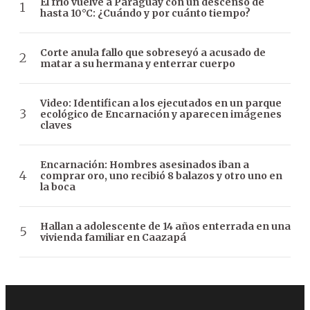
El frío vuelve a Paraguay con un descenso de
hasta 10°C: ¿Cuándo y por cuánto tiempo?
Corte anula fallo que sobreseyó a acusado de
matar a su hermana y enterrar cuerpo
Video: Identifican a los ejecutados en un parque
ecológico de Encarnación y aparecen imágenes
claves
Encarnación: Hombres asesinados iban a
comprar oro, uno recibió 8 balazos y otro uno en
la boca
Hallan a adolescente de 14 años enterrada en una
vivienda familiar en Caazapá