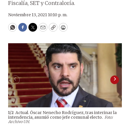
Fiscalía, SET y Contraloría.
Noviembre 13, 2021 10:10 p. m.
WhatsApp
Facebook
Twitter
Email
Copy
Print
Actual. Óscar Nenecho Rodríguez, tras interinar la
1
/
2
2
/
2
intendencia, asumió como jefe comunal electo.
regl
Foto:
Archivo UH.
Que
fin 