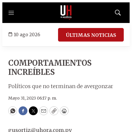
Menú
Mostrar
búsqued
10 ago 2026
ÚLTIMAS NOTICIAS
COMPORTAMIENTOS
INCREÍBLES
Políticos que no terminan de avergonzar
Mayo 31, 2023 06:17 p. m.
WhatsApp
Facebook
Twitter
Email
Copy
Print
gusortiz@uhora.com.py